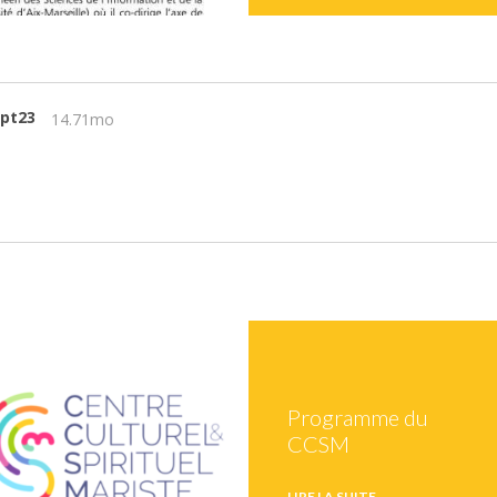
ept23
14.71mo
Programme du
CCSM
LIRE LA SUITE