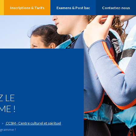
Inscriptions & Tarifs
Examens & Post bac
Contactez-nous
 LE
E !
CCSM - Centre culturel et spirituel
ogramme !