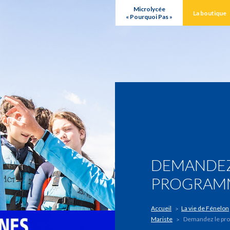
Microlycée
La boutique
« Pourquoi Pas »
DEMANDEZ
PROGRAMM
Accueil
La vie de Fénelon
Mariste
Demandez le pr