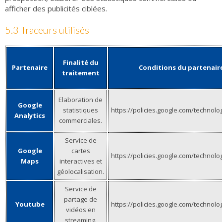
afficher des publicités ciblées.
5.3 Traceurs utilisés
Finalité du
Partenaire
Conditions du partenair
traitement
Elaboration de
Google
statistiques
https://policies.google.com/technolo
Analytics
commerciales.
Service de
Google
cartes
https://policies.google.com/technolo
Maps
interactives et
géolocalisation.
Service de
partage de
Youtube
https://policies.google.com/technolo
vidéos en
streaming.