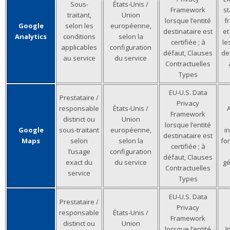
Sous-
États-Unis /
Framework
st
traitant,
Union
lorsque l’entité
f
Google
selon les
européenne,
destinataire est
et
Analytics
conditions
selon la
certifiée ; à
le
applicables
configuration
défaut, Clauses
de
au service
du service
Contractuelles
Types
EU-U.S. Data
Prestataire /
Privacy
responsable
États-Unis /
A
Framework
distinct ou
Union
lorsque l’entité
Google
sous-traitant
européenne,
in
destinataire est
Maps
selon
selon la
fo
certifiée ; à
l’usage
configuration
défaut, Clauses
exact du
du service
gé
Contractuelles
service
Types
EU-U.S. Data
Prestataire /
Privacy
responsable
États-Unis /
Framework
distinct ou
Union
lorsque l’entité
I