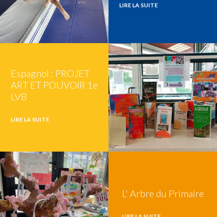
LIRE LA SUITE
Espagnol : PROJET
ART ET POUVOIR 1e
LVB
LIRE LA SUITE
L' Arbre du Primaire
LIRE LA SUITE