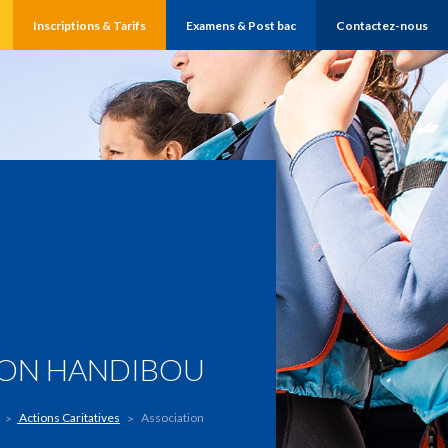
Inscriptions & Tarifs
Examens & Post bac
Contactez-nous
ION HANDIBOU
Actions Caritatives
Association