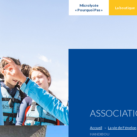
Microlycée
La boutique
« Pourquoi Pas »
ASSOCIAT
Accueil
La vie de Fénelon
HANDIBOU