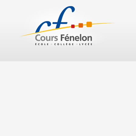
n
251 rue Pourquoi Pas 83000 Toulon
Tél. : 04 94 46 96 50