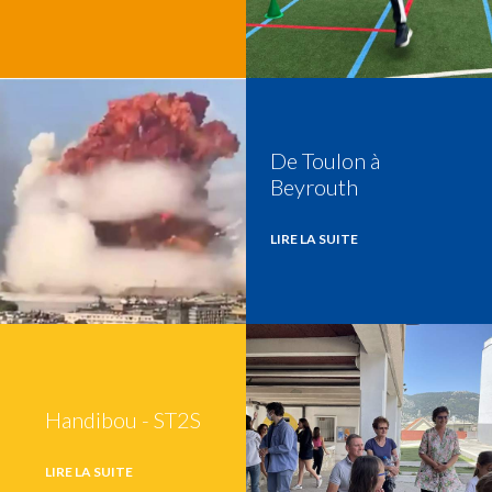
De Toulon à
Beyrouth
LIRE LA SUITE
Handibou - ST2S
LIRE LA SUITE