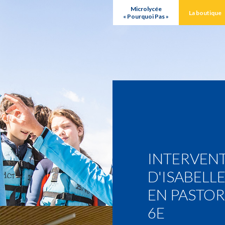
Microlycée
La boutique
« Pourquoi Pas »
INTERVEN
D'ISABELL
EN PASTOR
6E