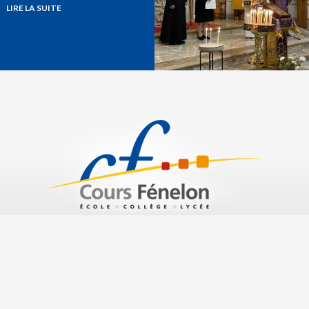
LIRE LA SUITE
n
251 rue Pourquoi Pas 83000 Toulon
Tél. : 04 94 46 96 50