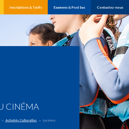
Inscriptions & Tarifs
Examens & Post bac
Contactez-nous
U CINÉMA
Activités Culturelles
Lycéens