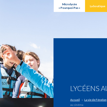
Microlycée
La boutique
« Pourquoi Pas »
LYCÉENS A
Accueil
La vie de Fénelon
au cinéma