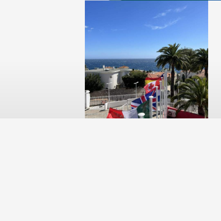
Contactez-nous
Cours Fenelo
La LVC, un + sur ton
CV
LIRE LA SUITE