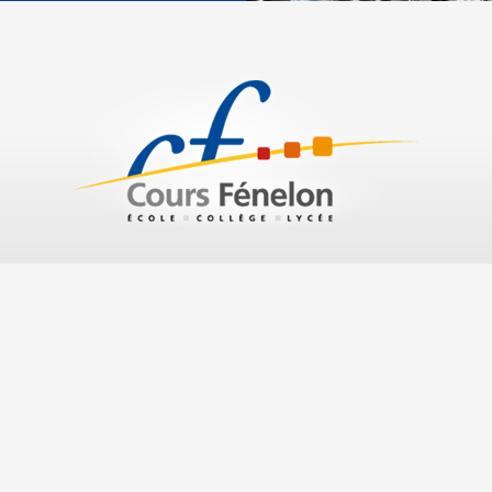
n
251 rue Pourquoi Pas 83000 Toulon
Tél. : 04 94 46 96 50