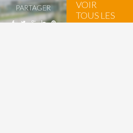
VOIR
PARTAGER
TOUS LES
ARTICLES
Cours Fenelon
251 rue Pourquoi Pas 83000 Toulon
Tél. : 04 94 46 96 50
Contactez-nous
Mentions légales
Politique de confidentialité