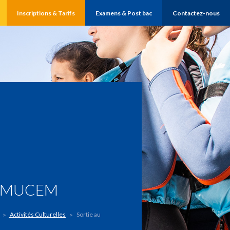
Inscriptions & Tarifs
Examens & Post bac
Contactez-nous
U MUCEM
Activités Culturelles
Sortie au