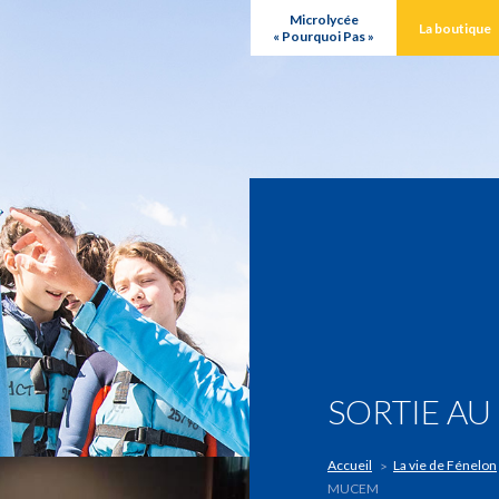
Microlycée
La boutique
« Pourquoi Pas »
SORTIE A
Accueil
La vie de Fénelon
MUCEM