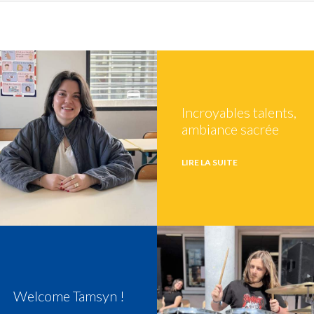
Incroyables talents,
ambiance sacrée
LIRE LA SUITE
Welcome Tamsyn !