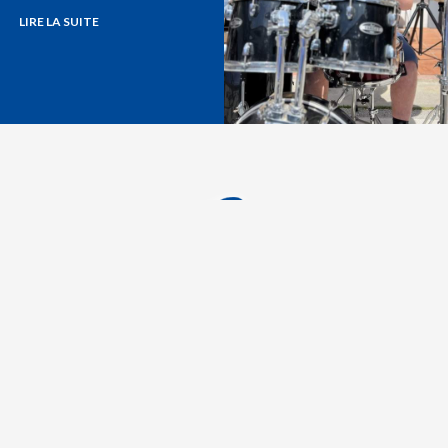
LIRE LA SUITE
n
251 rue Pourquoi Pas 83000 Toulon
Tél. : 04 94 46 96 50