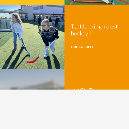
Tout le primaire est
hockey !
LIRE LA SUITE
VOIR
PARTAGER
TOUS LES
ARTICLES