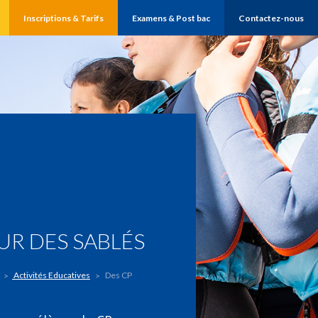
Inscriptions & Tarifs
Examens & Post bac
Contactez-nous
UR DES SABLÉS
Activités Educatives
Des CP