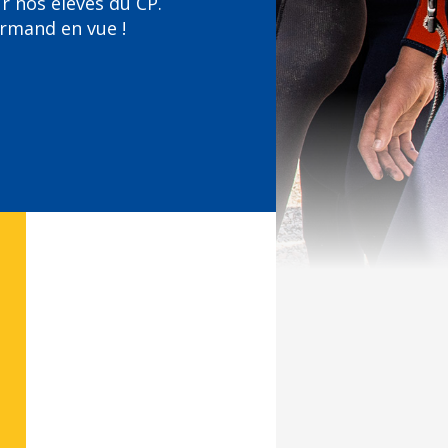
r nos élèves du CP.
rmand en vue !