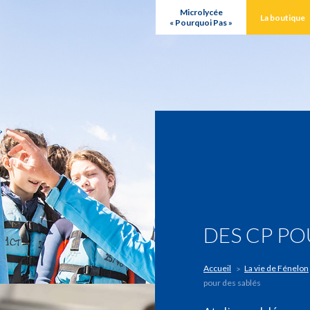
Microlycée
La boutique
« Pourquoi Pas »
DES CP PO
Accueil
La vie de Fénelon
pour des sablés