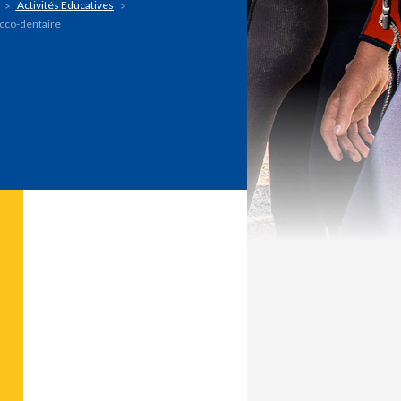
Activités Educatives
occo-dentaire