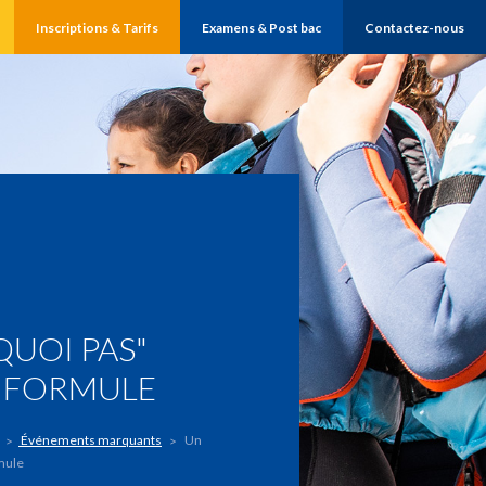
Inscriptions & Tarifs
Examens & Post bac
Contactez-nous
UOI PAS"
 FORMULE
Événements marquants
Un
mule