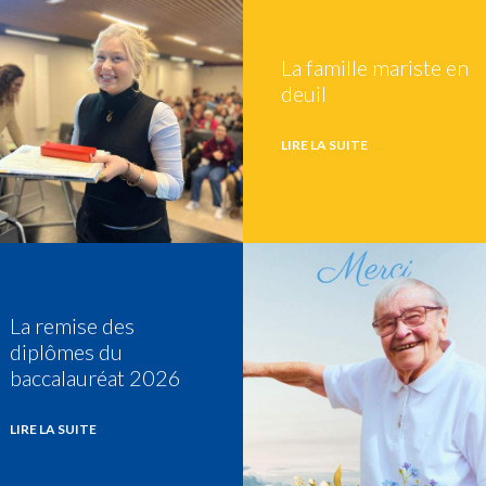
La famille mariste en
deuil
LIRE LA SUITE
La remise des
diplômes du
baccalauréat 2026
LIRE LA SUITE