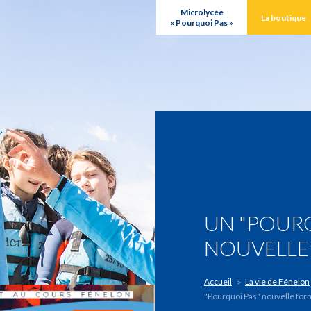
Microlycée
La boutique
« Pourquoi Pas »
UN "POURQ
NOUVELLE
Accueil
La vie de Fénelon
"Pourquoi Pas" nouvelle for